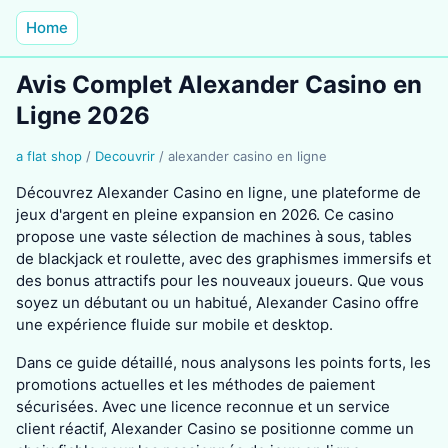
Home
Avis Complet Alexander Casino en
Ligne 2026
a flat shop
/
Decouvrir
/
alexander casino en ligne
Découvrez Alexander Casino en ligne, une plateforme de
jeux d'argent en pleine expansion en 2026. Ce casino
propose une vaste sélection de machines à sous, tables
de blackjack et roulette, avec des graphismes immersifs et
des bonus attractifs pour les nouveaux joueurs. Que vous
soyez un débutant ou un habitué, Alexander Casino offre
une expérience fluide sur mobile et desktop.
Dans ce guide détaillé, nous analysons les points forts, les
promotions actuelles et les méthodes de paiement
sécurisées. Avec une licence reconnue et un service
client réactif, Alexander Casino se positionne comme un