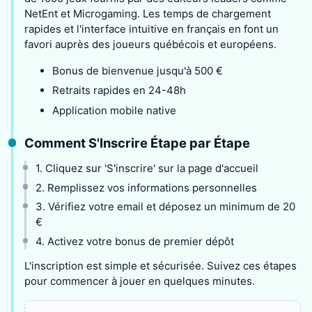
NetEnt et Microgaming. Les temps de chargement
rapides et l'interface intuitive en français en font un
favori auprès des joueurs québécois et européens.
Bonus de bienvenue jusqu'à 500 €
Retraits rapides en 24-48h
Application mobile native
Comment S'Inscrire Étape par Étape
1. Cliquez sur 'S'inscrire' sur la page d'accueil
2. Remplissez vos informations personnelles
3. Vérifiez votre email et déposez un minimum de 20
€
4. Activez votre bonus de premier dépôt
L'inscription est simple et sécurisée. Suivez ces étapes
pour commencer à jouer en quelques minutes.