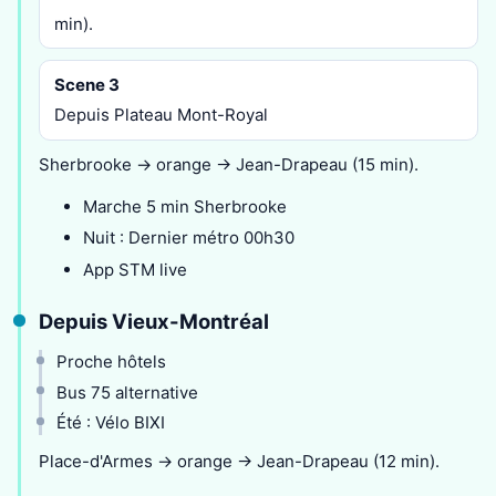
min).
Scene 3
Depuis Plateau Mont-Royal
Sherbrooke → orange → Jean-Drapeau (15 min).
Marche 5 min Sherbrooke
Nuit : Dernier métro 00h30
App STM live
Depuis Vieux-Montréal
Proche hôtels
Bus 75 alternative
Été : Vélo BIXI
Place-d'Armes → orange → Jean-Drapeau (12 min).