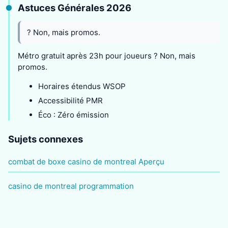
Astuces Générales 2026
? Non, mais promos.
Métro gratuit après 23h pour joueurs ? Non, mais
promos.
Horaires étendus WSOP
Accessibilité PMR
Éco : Zéro émission
Sujets connexes
combat de boxe casino de montreal Aperçu
casino de montreal programmation