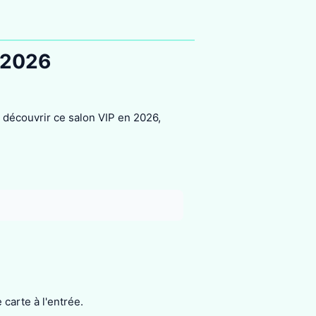
 2026
 découvrir ce salon VIP en 2026,
carte à l'entrée.