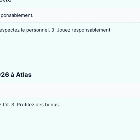
sponsablement.
Respectez le personnel. 3. Jouez responsablement.
26 à Atlas
z tôt. 3. Profitez des bonus.