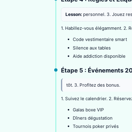
Lesson:
personnel. 3. Jouez re
1. Habillez-vous élégamment. 2. 
Code vestimentaire smart
Silence aux tables
Aide addiction disponible
Étape 5 : Événements 20
tôt. 3. Profitez des bonus.
1. Suivez le calendrier. 2. Réserve
Galas boxe VIP
Dîners dégustation
Tournois poker privés