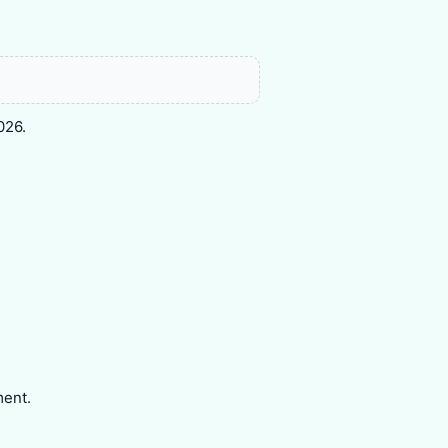
026.
ment.