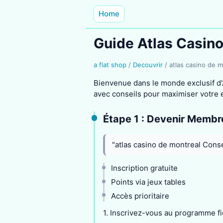
Home
Guide Atlas Casin
a flat shop
/
Decouvrir
/
atlas casino de m
Bienvenue dans le monde exclusif d'
avec conseils pour maximiser votre 
Étape 1 : Devenir Membr
"atlas casino de montreal Cons
Inscription gratuite
Points via jeux tables
Accès prioritaire
1. Inscrivez-vous au programme fid