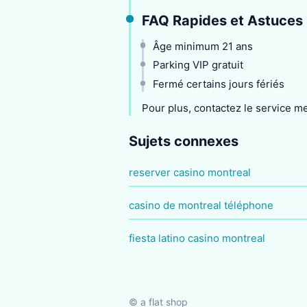
FAQ Rapides et Astuces
Âge minimum 21 ans
Parking VIP gratuit
Fermé certains jours fériés
Pour plus, contactez le service 
Sujets connexes
reserver casino montreal
casino de montreal téléphone
fiesta latino casino montreal
© a flat shop