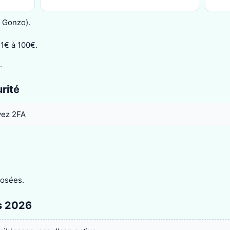
, Gonzo).
 1€ à 100€.
.
rité
ivez 2FA
posées.
rs 2026