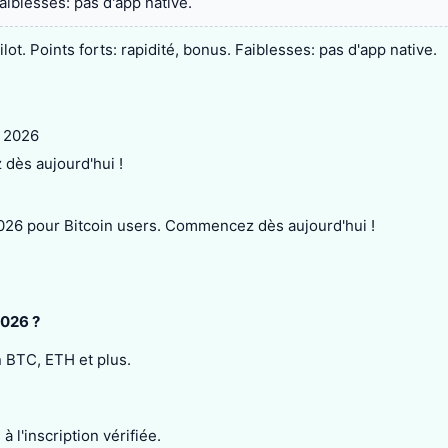
Faiblesses: pas d'app native.
ot. Points forts: rapidité, bonus. Faiblesses: pas d'app native.
 2026
dès aujourd'hui !
6 pour Bitcoin users. Commencez dès aujourd'hui !
2026 ?
n BTC, ETH et plus.
à l'inscription vérifiée.