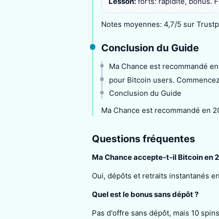
Lesson:
forts: rapidité, bonus. 
Notes moyennes: 4,7/5 sur Trustpil
Conclusion du Guide
Ma Chance est recommandé en
pour Bitcoin users. Commencez 
Conclusion du Guide
Ma Chance est recommandé en 202
Questions fréquentes
Ma Chance accepte-t-il Bitcoin en 
Oui, dépôts et retraits instantanés e
Quel est le bonus sans dépôt ?
Pas d'offre sans dépôt, mais 10 spins 