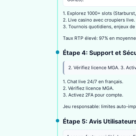
1. Explorez 1000+ slots (Starburst
2. Live casino avec croupiers live.
3. Tournois quotidiens, enjeux de
Taux RTP élevé: 97% en moyenne
Étape 4: Support et Sécu
2. Vérifiez licence MGA. 3. Act
1. Chat live 24/7 en français.
2. Vérifiez licence MGA.
3. Activez 2FA pour compte.
Jeu responsable: limites auto-im
Étape 5: Avis Utilisateu