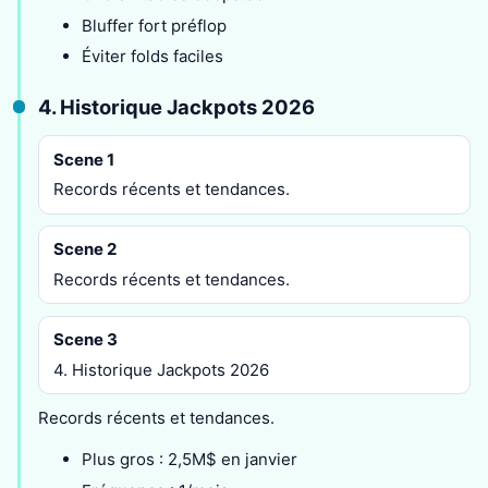
Bluffer fort préflop
Éviter folds faciles
4. Historique Jackpots 2026
Scene 1
Records récents et tendances.
Scene 2
Records récents et tendances.
Scene 3
4. Historique Jackpots 2026
Records récents et tendances.
Plus gros : 2,5M$ en janvier