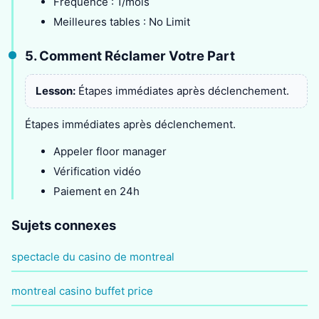
Fréquence : 1/mois
Meilleures tables : No Limit
5. Comment Réclamer Votre Part
Lesson:
Étapes immédiates après déclenchement.
Étapes immédiates après déclenchement.
Appeler floor manager
Vérification vidéo
Paiement en 24h
Sujets connexes
spectacle du casino de montreal
montreal casino buffet price