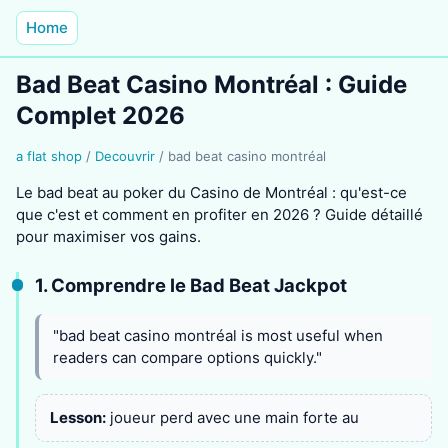
Home
Bad Beat Casino Montréal : Guide
Complet 2026
a flat shop
/
Decouvrir
/
bad beat casino montréal
Le bad beat au poker du Casino de Montréal : qu'est-ce
que c'est et comment en profiter en 2026 ? Guide détaillé
pour maximiser vos gains.
1. Comprendre le Bad Beat Jackpot
"bad beat casino montréal is most useful when
readers can compare options quickly."
Lesson:
joueur perd avec une main forte au