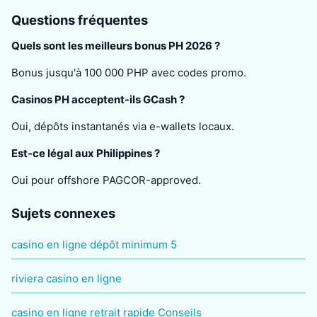
Questions fréquentes
Quels sont les meilleurs bonus PH 2026 ?
Bonus jusqu'à 100 000 PHP avec codes promo.
Casinos PH acceptent-ils GCash ?
Oui, dépôts instantanés via e-wallets locaux.
Est-ce légal aux Philippines ?
Oui pour offshore PAGCOR-approved.
Sujets connexes
casino en ligne dépôt minimum 5
riviera casino en ligne
casino en ligne retrait rapide Conseils