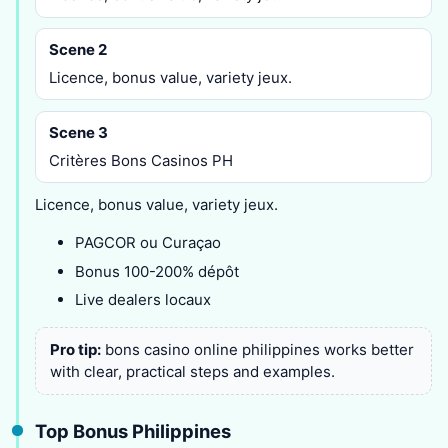
Scene 2
Licence, bonus value, variety jeux.
Scene 3
Critères Bons Casinos PH
Licence, bonus value, variety jeux.
PAGCOR ou Curaçao
Bonus 100-200% dépôt
Live dealers locaux
Pro tip:
bons casino online philippines works better
with clear, practical steps and examples.
Top Bonus Philippines