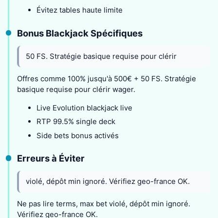
Évitez tables haute limite
Bonus Blackjack Spécifiques
50 FS. Stratégie basique requise pour clérir
Offres comme 100% jusqu'à 500€ + 50 FS. Stratégie
basique requise pour clérir wager.
Live Evolution blackjack live
RTP 99.5% single deck
Side bets bonus activés
Erreurs à Éviter
violé, dépôt min ignoré. Vérifiez geo-france OK.
Ne pas lire terms, max bet violé, dépôt min ignoré.
Vérifiez geo-france OK.