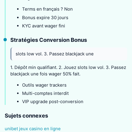
Terms en français ? Non
Bonus expire 30 jours
KYC avant wager fini
Stratégies Conversion Bonus
slots low vol. 3. Passez blackjack une
1. Dépôt min qualifiant. 2. Jouez slots low vol. 3. Passez
blackjack une fois wager 50% fait.
Outils wager trackers
Multi-comptes interdit
VIP upgrade post-conversion
Sujets connexes
unibet jeux casino en ligne