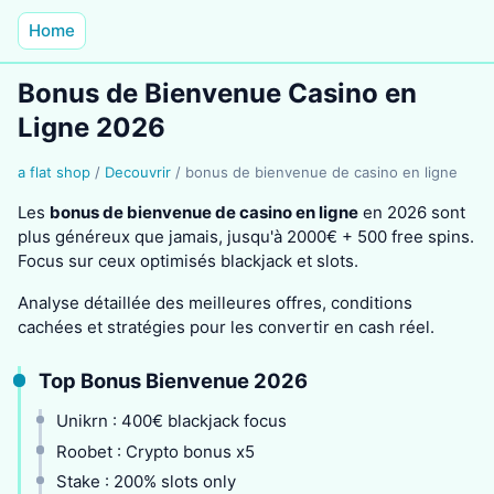
Home
Bonus de Bienvenue Casino en
Ligne 2026
a flat shop
/
Decouvrir
/
bonus de bienvenue de casino en ligne
Les
bonus de bienvenue de casino en ligne
en 2026 sont
plus généreux que jamais, jusqu'à 2000€ + 500 free spins.
Focus sur ceux optimisés blackjack et slots.
Analyse détaillée des meilleures offres, conditions
cachées et stratégies pour les convertir en cash réel.
Top Bonus Bienvenue 2026
Unikrn : 400€ blackjack focus
Roobet : Crypto bonus x5
Stake : 200% slots only