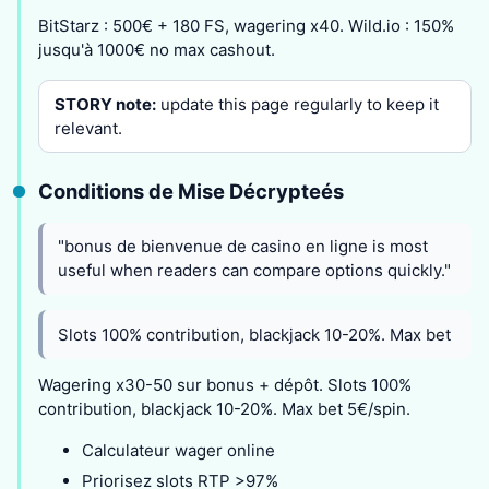
BitStarz : 500€ + 180 FS, wagering x40. Wild.io : 150%
jusqu'à 1000€ no max cashout.
STORY note:
update this page regularly to keep it
relevant.
Conditions de Mise Décrypteés
"bonus de bienvenue de casino en ligne is most
useful when readers can compare options quickly."
Slots 100% contribution, blackjack 10-20%. Max bet
Wagering x30-50 sur bonus + dépôt. Slots 100%
contribution, blackjack 10-20%. Max bet 5€/spin.
Calculateur wager online
Priorisez slots RTP >97%