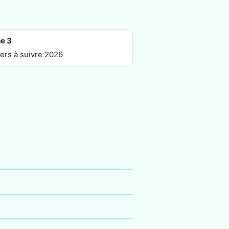
e 3
ters à suivre 2026