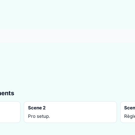
ments
Scene 2
Scen
Pro setup.
Règl