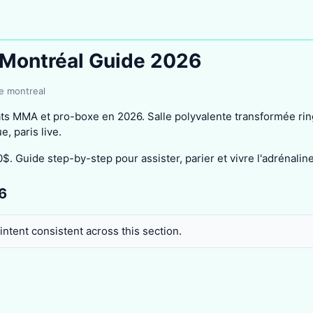
 Montréal Guide 2026
e montreal
ts MMA et pro-boxe en 2026. Salle polyvalente transformée ring
, paris live.
. Guide step-by-step pour assister, parier et vivre l'adrénaline
6
ntent consistent across this section.