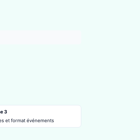
e 3
es et format événements