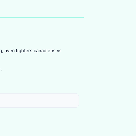
, avec fighters canadiens vs
.