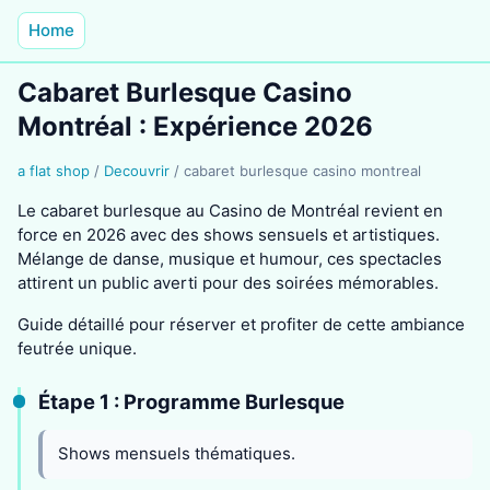
Home
Cabaret Burlesque Casino
Montréal : Expérience 2026
a flat shop
/
Decouvrir
/
cabaret burlesque casino montreal
Le cabaret burlesque au Casino de Montréal revient en
force en 2026 avec des shows sensuels et artistiques.
Mélange de danse, musique et humour, ces spectacles
attirent un public averti pour des soirées mémorables.
Guide détaillé pour réserver et profiter de cette ambiance
feutrée unique.
Étape 1 : Programme Burlesque
Shows mensuels thématiques.