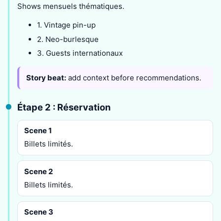
Shows mensuels thématiques.
1. Vintage pin-up
2. Neo-burlesque
3. Guests internationaux
Story beat:
add context before recommendations.
Étape 2 : Réservation
Scene 1
Billets limités.
Scene 2
Billets limités.
Scene 3