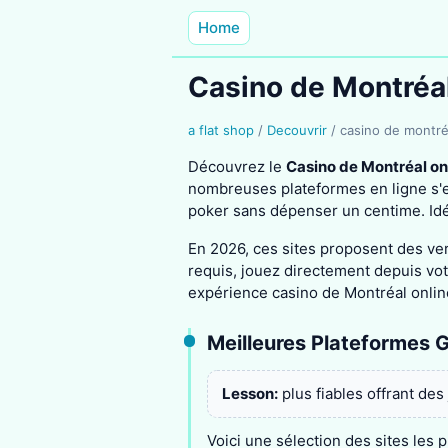
Home
Casino de Montréal
a flat shop
/
Decouvrir
/
casino de montré
Découvrez le
Casino de Montréal onl
nombreuses plateformes en ligne s'en 
poker sans dépenser un centime. Idé
En 2026, ces sites proposent des ve
requis, jouez directement depuis vot
expérience casino de Montréal online
Meilleures Plateformes G
Lesson:
plus fiables offrant des
Voici une sélection des sites les 