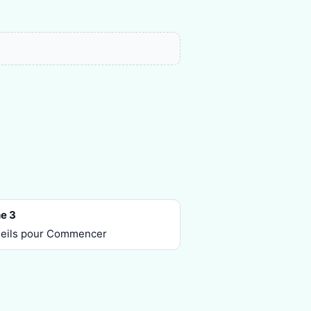
e 3
eils pour Commencer