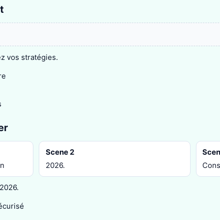
t
z vos stratégies.
re
s
er
Scene 2
Scen
en
2026.
Cons
 2026.
écurisé