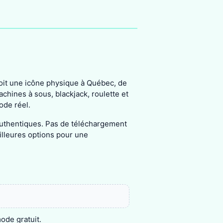
oit une icône physique à Québec, de
chines à sous, blackjack, roulette et
ode réel.
authentiques. Pas de téléchargement
illeures options pour une
ode gratuit.