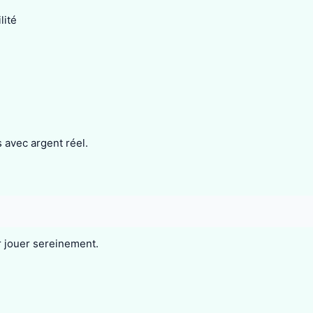
lité
 avec argent réel.
r jouer sereinement.