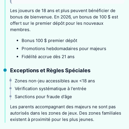
Les joueurs de 18 ans et plus peuvent bénéficier de
bonus de bienvenue. En 2026, un bonus de 100 $ est
offert sur le premier dépôt pour les nouveaux
membres.
Bonus 100 $ premier dépôt
Promotions hebdomadaires pour majeurs
Fidélité accrue dès 21 ans
Exceptions et Règles Spéciales
Zones non-jeu accessibles aux <18 ans
Vérification systématique à l'entrée
Sanctions pour fraude d'âge
Les parents accompagnant des majeurs ne sont pas
autorisés dans les zones de jeux. Des zones familiales
existent à proximité pour les plus jeunes.