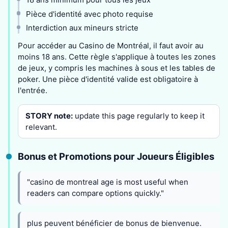
Pièce d'identité avec photo requise
Interdiction aux mineurs stricte
Pour accéder au Casino de Montréal, il faut avoir au
moins 18 ans. Cette règle s'applique à toutes les zones
de jeux, y compris les machines à sous et les tables de
poker. Une pièce d'identité valide est obligatoire à
l'entrée.
STORY note:
update this page regularly to keep it
relevant.
Bonus et Promotions pour Joueurs Éligibles
"casino de montreal age is most useful when
readers can compare options quickly."
plus peuvent bénéficier de bonus de bienvenue.