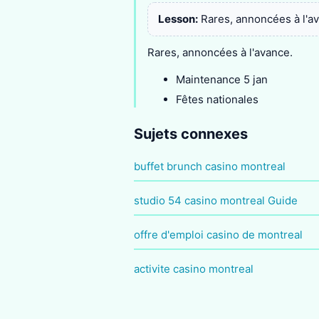
Lesson:
Rares, annoncées à l'a
Rares, annoncées à l'avance.
Maintenance 5 jan
Fêtes nationales
Sujets connexes
buffet brunch casino montreal
studio 54 casino montreal Guide
offre d'emploi casino de montreal
activite casino montreal