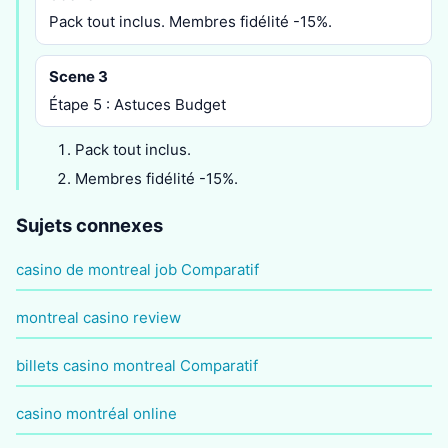
Pack tout inclus. Membres fidélité -15%.
Scene 3
Étape 5 : Astuces Budget
Pack tout inclus.
Membres fidélité -15%.
Sujets connexes
casino de montreal job Comparatif
montreal casino review
billets casino montreal Comparatif
casino montréal online