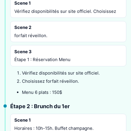
Scene 1
Vérifiez disponibilités sur site officiel. Choisissez
Scene 2
forfait réveillon.
Scene 3
Étape 1 : Réservation Menu
Vérifiez disponibilités sur site officiel.
Choisissez forfait réveillon.
Menu 6 plats : 150$
Étape 2 : Brunch du 1er
Scene 1
Horaires : 10h-15h. Buffet champagne.