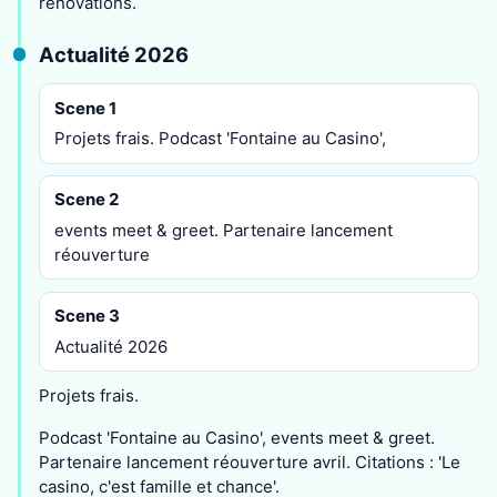
rénovations.
Actualité 2026
Scene 1
Projets frais. Podcast 'Fontaine au Casino',
Scene 2
events meet & greet. Partenaire lancement
réouverture
Scene 3
Actualité 2026
Projets frais.
Podcast 'Fontaine au Casino', events meet & greet.
Partenaire lancement réouverture avril. Citations : 'Le
casino, c'est famille et chance'.