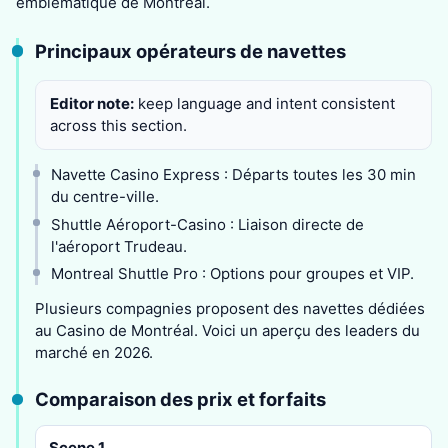
emblématique de Montréal.
Principaux opérateurs de navettes
Editor note:
keep language and intent consistent
across this section.
Navette Casino Express : Départs toutes les 30 min
du centre-ville.
Shuttle Aéroport-Casino : Liaison directe de
l'aéroport Trudeau.
Montreal Shuttle Pro : Options pour groupes et VIP.
Plusieurs compagnies proposent des navettes dédiées
au Casino de Montréal. Voici un aperçu des leaders du
marché en 2026.
Comparaison des prix et forfaits
Scene 1