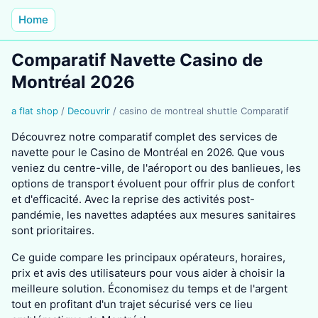
Home
Comparatif Navette Casino de
Montréal 2026
a flat shop
/
Decouvrir
/
casino de montreal shuttle Comparatif
Découvrez notre comparatif complet des services de
navette pour le Casino de Montréal en 2026. Que vous
veniez du centre-ville, de l'aéroport ou des banlieues, les
options de transport évoluent pour offrir plus de confort
et d'efficacité. Avec la reprise des activités post-
pandémie, les navettes adaptées aux mesures sanitaires
sont prioritaires.
Ce guide compare les principaux opérateurs, horaires,
prix et avis des utilisateurs pour vous aider à choisir la
meilleure solution. Économisez du temps et de l'argent
tout en profitant d'un trajet sécurisé vers ce lieu