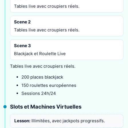
Tables live avec croupiers réels.
Scene 2
Tables live avec croupiers réels.
Scene 3
Blackjack et Roulette Live
Tables live avec croupiers réels.
200 places blackjack
150 roulettes européennes
Sessions 24h/24
Slots et Machines Virtuelles
Lesson:
Illimitées, avec jackpots progressifs.