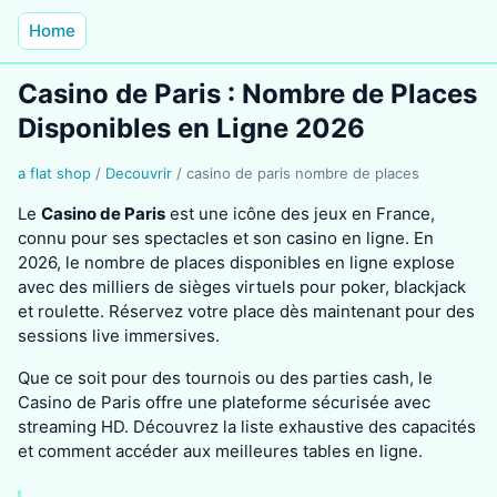
Home
Casino de Paris : Nombre de Places
Disponibles en Ligne 2026
a flat shop
/
Decouvrir
/
casino de paris nombre de places
Le
Casino de Paris
est une icône des jeux en France,
connu pour ses spectacles et son casino en ligne. En
2026, le nombre de places disponibles en ligne explose
avec des milliers de sièges virtuels pour poker, blackjack
et roulette. Réservez votre place dès maintenant pour des
sessions live immersives.
Que ce soit pour des tournois ou des parties cash, le
Casino de Paris offre une plateforme sécurisée avec
streaming HD. Découvrez la liste exhaustive des capacités
et comment accéder aux meilleures tables en ligne.