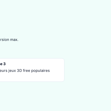
ersion max.
e 3
leurs jeux 3D free populaires