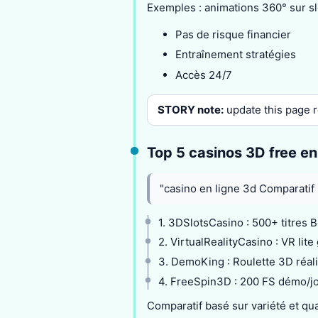
Exemples : animations 360° sur 
Pas de risque financier
Entraînement stratégies
Accès 24/7
STORY note:
update this page re
Top 5 casinos 3D free e
"casino en ligne 3d Comparatif
1. 3DSlotsCasino : 500+ titres B
2. VirtualRealityCasino : VR lite 
3. DemoKing : Roulette 3D réal
4. FreeSpin3D : 200 FS démo/j
Comparatif basé sur variété et qua