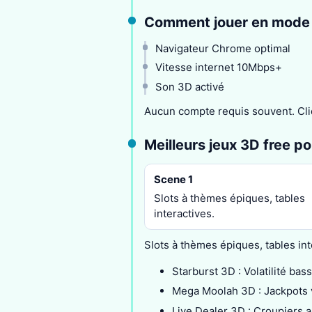
Comment jouer en mode 
Navigateur Chrome optimal
Vitesse internet 10Mbps+
Son 3D activé
Aucun compte requis souvent. Cli
Meilleurs jeux 3D free po
Scene 1
Slots à thèmes épiques, tables
interactives.
Slots à thèmes épiques, tables in
Starburst 3D : Volatilité bas
Mega Moolah 3D : Jackpots v
Live Dealer 3D : Croupiers 