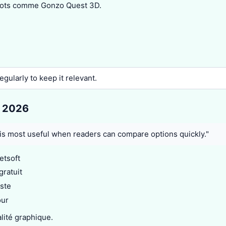
slots comme Gonzo Quest 3D.
gularly to keep it relevant.
n 2026
 is most useful when readers can compare options quickly."
etsoft
gratuit
iste
our
lité graphique.