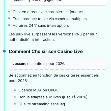
Chat en direct avec croupiers et joueurs.
Transparence totale via caméras multiples.
Horaires 24/7 sans interruption.
Les jeux live surpassent les versions RNG par leur
authenticité et interaction.
Comment Choisir son Casino Live
Lesson:
essentiels pour 2026.
Sélectionnez en fonction de ces critères essentiels
pour 2026.
Licence MGA ou UKGC.
Bonus adaptés aux lives (jusqu'à 200%).
Qualité streaming sans lag.