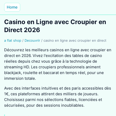
Home
Casino en Ligne avec Croupier en
Direct 2026
a flat shop
/
Decouvrir
/
casino en ligne avec croupier en direct
Découvrez les meilleurs casinos en ligne avec croupier en
direct en 2026. Vivez l'excitation des tables de casino
réelles depuis chez vous grâce à la technologie de
streaming HD. Les croupiers professionnels animent
blackjack, roulette et baccarat en temps réel, pour une
immersion totale.
Avec des interfaces intuitives et des paris accessibles dès
1€, ces plateformes attirent des milliers de joueurs.
Choisissez parmi nos sélections fiables, licenciées et
sécurisées, pour des sessions inoubliables.