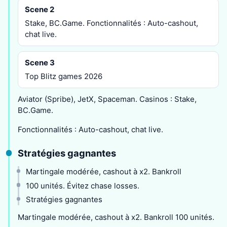
Scene 2
Stake, BC.Game. Fonctionnalités : Auto-cashout,
chat live.
Scene 3
Top Blitz games 2026
Aviator (Spribe), JetX, Spaceman. Casinos : Stake,
BC.Game.
Fonctionnalités : Auto-cashout, chat live.
Stratégies gagnantes
Martingale modérée, cashout à x2. Bankroll
100 unités. Évitez chase losses.
Stratégies gagnantes
Martingale modérée, cashout à x2. Bankroll 100 unités.