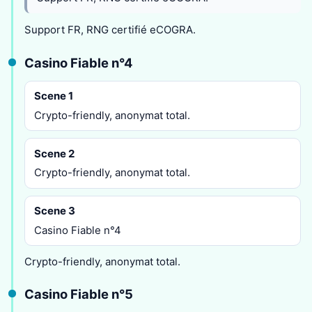
Support FR, RNG certifié eCOGRA.
Casino Fiable n°4
Scene 1
Crypto-friendly, anonymat total.
Scene 2
Crypto-friendly, anonymat total.
Scene 3
Casino Fiable n°4
Crypto-friendly, anonymat total.
Casino Fiable n°5