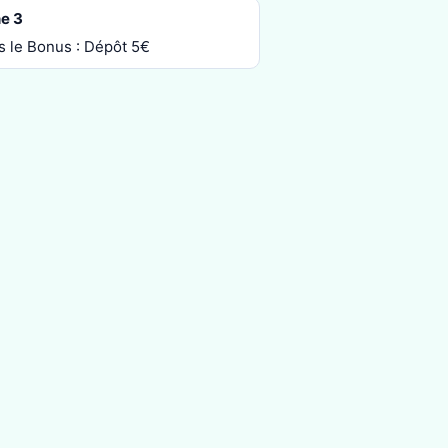
e 3
s le Bonus : Dépôt 5€