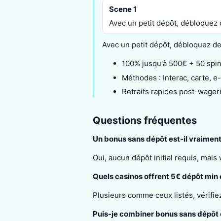
Scene 1
Avec un petit dépôt, débloquez
Avec un petit dépôt, débloquez d
100% jusqu'à 500€ + 50 spin
Méthodes : Interac, carte, e-
Retraits rapides post-wager
Questions fréquentes
Un bonus sans dépôt est-il vraiment 
Oui, aucun dépôt initial requis, mais
Quels casinos offrent 5€ dépôt min
Plusieurs comme ceux listés, vérifie
Puis-je combiner bonus sans dépôt 