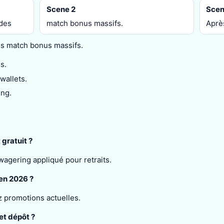
Scene 2
Scen
 des
match bonus massifs.
Aprè
es match bonus massifs.
s.
wallets.
ing.
gratuit ?
 wagering appliqué pour retraits.
 en 2026 ?
z promotions actuelles.
et dépôt ?