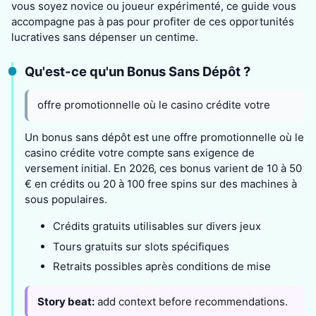
vous soyez novice ou joueur expérimenté, ce guide vous
accompagne pas à pas pour profiter de ces opportunités
lucratives sans dépenser un centime.
Qu'est-ce qu'un Bonus Sans Dépôt ?
offre promotionnelle où le casino crédite votre
Un bonus sans dépôt est une offre promotionnelle où le
casino crédite votre compte sans exigence de
versement initial. En 2026, ces bonus varient de 10 à 50
€ en crédits ou 20 à 100 free spins sur des machines à
sous populaires.
Crédits gratuits utilisables sur divers jeux
Tours gratuits sur slots spécifiques
Retraits possibles après conditions de mise
Story beat:
add context before recommendations.