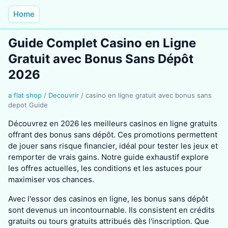
Home
Guide Complet Casino en Ligne
Gratuit avec Bonus Sans Dépôt
2026
a flat shop
/
Decouvrir
/
casino en ligne gratuit avec bonus sans
depot Guide
Découvrez en 2026 les meilleurs casinos en ligne gratuits
offrant des bonus sans dépôt. Ces promotions permettent
de jouer sans risque financier, idéal pour tester les jeux et
remporter de vrais gains. Notre guide exhaustif explore
les offres actuelles, les conditions et les astuces pour
maximiser vos chances.
Avec l'essor des casinos en ligne, les bonus sans dépôt
sont devenus un incontournable. Ils consistent en crédits
gratuits ou tours gratuits attribués dès l'inscription. Que