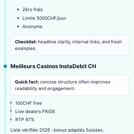
Zéro frais
Limite 5000CHF/jour
Anonyme
Checklist:
headline clarity, internal links, and fresh
examples.
Meilleurs Casinos InstaDebit CH
Quick fact:
concise structure often improves
readability and engagement.
100CHF free
Live dealers FR/DE
RTP 97%
Liste vérifiée 2026 : bonus adaptés Suisses.