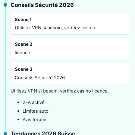
Conseils Sécurité 2026
Scene 1
Utilisez VPN si besoin, vérifiez casino
Scene 2
licence.
Scene 3
Conseils Sécurité 2026
Utilisez VPN si besoin, vérifiez casino licence.
2FA activé
Limites auto
Avis forums
Tendances 2026 Suisse