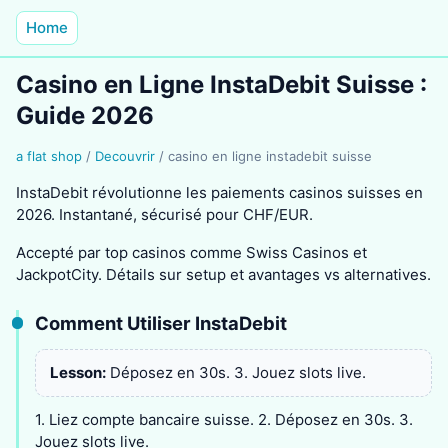
Home
Casino en Ligne InstaDebit Suisse :
Guide 2026
a flat shop
/
Decouvrir
/
casino en ligne instadebit suisse
InstaDebit révolutionne les paiements casinos suisses en
2026. Instantané, sécurisé pour CHF/EUR.
Accepté par top casinos comme Swiss Casinos et
JackpotCity. Détails sur setup et avantages vs alternatives.
Comment Utiliser InstaDebit
Lesson:
Déposez en 30s. 3. Jouez slots live.
1. Liez compte bancaire suisse. 2. Déposez en 30s. 3.
Jouez slots live.