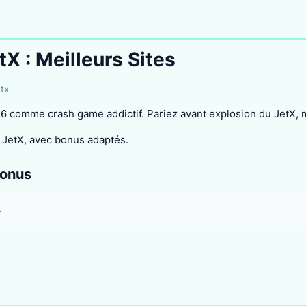
X : Meilleurs Sites
etx
 comme crash game addictif. Pariez avant explosion du JetX, mu
t JetX, avec bonus adaptés.
Bonus
.