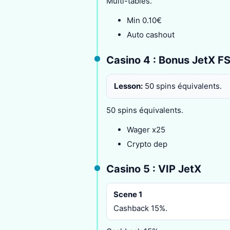
Multi-tables.
Min 0.10€
Auto cashout
Casino 4 : Bonus JetX F
Lesson:
50 spins équivalents.
50 spins équivalents.
Wager x25
Crypto dep
Casino 5 : VIP JetX
Scene 1
Cashback 15%.