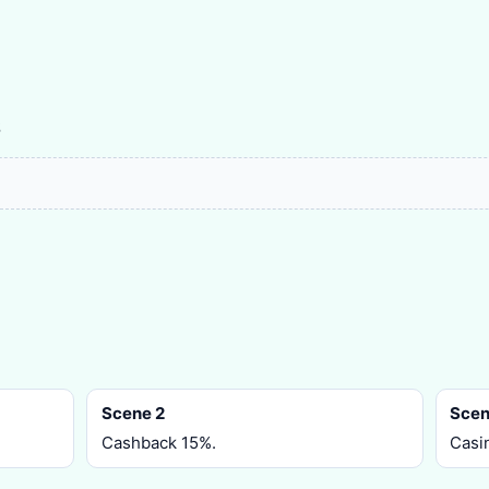
S
Scene 2
Scen
Cashback 15%.
Casin