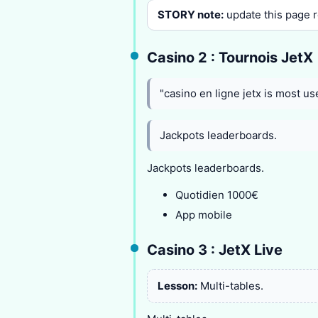
STORY note:
update this page re
Casino 2 : Tournois JetX
"casino en ligne jetx is most u
Jackpots leaderboards.
Jackpots leaderboards.
Quotidien 1000€
App mobile
Casino 3 : JetX Live
Lesson:
Multi-tables.