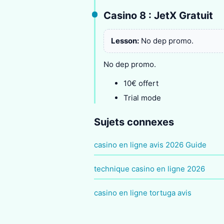
Casino 8 : JetX Gratuit
Lesson:
No dep promo.
No dep promo.
10€ offert
Trial mode
Sujets connexes
casino en ligne avis 2026 Guide
technique casino en ligne 2026
casino en ligne tortuga avis