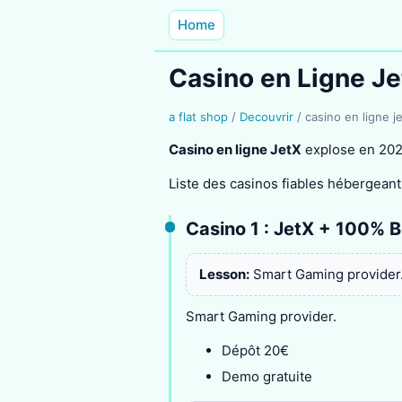
Home
Casino en Ligne Jet
a flat shop
/
Decouvrir
/
casino en ligne j
Casino en ligne JetX
explose en 2026
Liste des casinos fiables hébergean
Casino 1 : JetX + 100% 
Lesson:
Smart Gaming provider
Smart Gaming provider.
Dépôt 20€
Demo gratuite