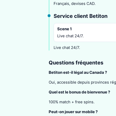
Français, devises CAD.
Service client Betiton
Scene 1
Live chat 24/7.
Live chat 24/7.
Questions fréquentes
Betiton est-il légal au Canada ?
Oui, accessible depuis provinces ré
Quel est le bonus de bienvenue ?
100% match + free spins.
Peut-on jouer sur mobile ?