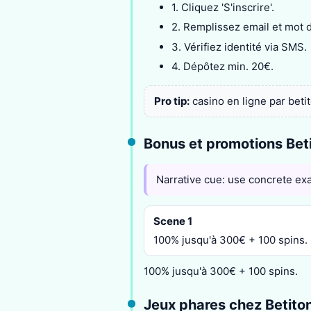
1. Cliquez 'S'inscrire'.
2. Remplissez email et mot 
3. Vérifiez identité via SMS.
4. Dépôtez min. 20€.
Pro tip:
casino en ligne par beti
Bonus et promotions Bet
Narrative cue: use concrete ex
Scene 1
100% jusqu'à 300€ + 100 spins.
100% jusqu'à 300€ + 100 spins.
Jeux phares chez Betito