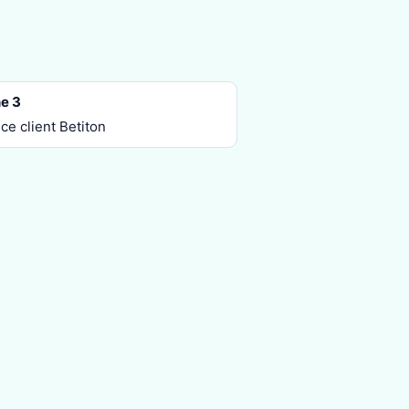
e 3
ce client Betiton