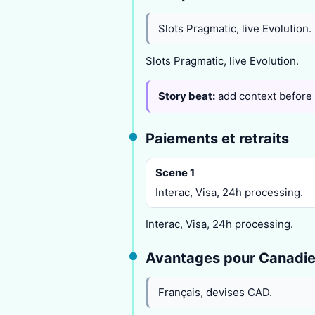
Slots Pragmatic, live Evolution.
Slots Pragmatic, live Evolution.
Story beat:
add context before
Paiements et retraits
Scene 1
Interac, Visa, 24h processing.
Interac, Visa, 24h processing.
Avantages pour Canadi
Français, devises CAD.