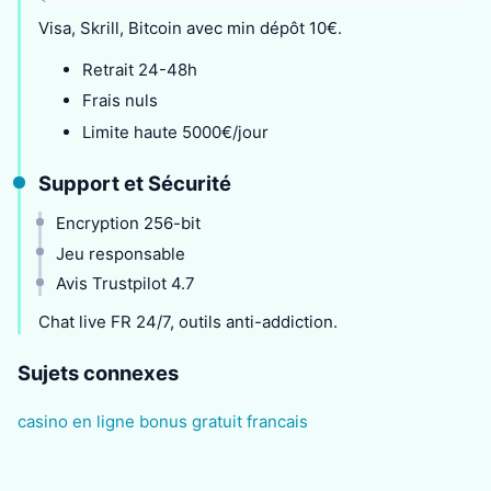
Visa, Skrill, Bitcoin avec min dépôt 10€.
Retrait 24-48h
Frais nuls
Limite haute 5000€/jour
Support et Sécurité
Encryption 256-bit
Jeu responsable
Avis Trustpilot 4.7
Chat live FR 24/7, outils anti-addiction.
Sujets connexes
casino en ligne bonus gratuit francais