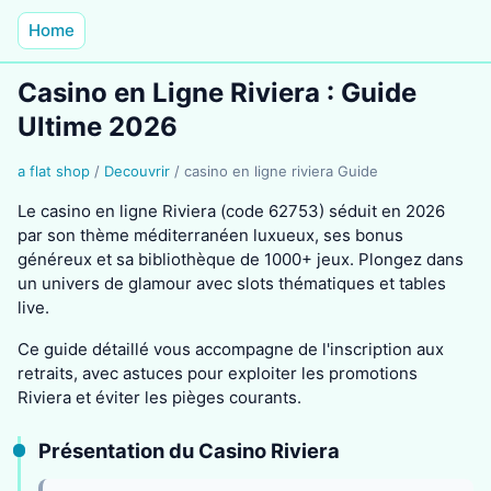
Home
Casino en Ligne Riviera : Guide
Ultime 2026
a flat shop
/
Decouvrir
/
casino en ligne riviera Guide
Le casino en ligne Riviera (code 62753) séduit en 2026
par son thème méditerranéen luxueux, ses bonus
généreux et sa bibliothèque de 1000+ jeux. Plongez dans
un univers de glamour avec slots thématiques et tables
live.
Ce guide détaillé vous accompagne de l'inscription aux
retraits, avec astuces pour exploiter les promotions
Riviera et éviter les pièges courants.
Présentation du Casino Riviera