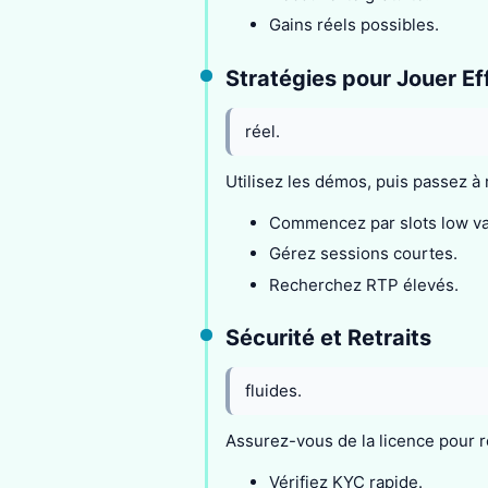
Gains réels possibles.
Stratégies pour Jouer E
réel.
Utilisez les démos, puis passez à 
Commencez par slots low va
Gérez sessions courtes.
Recherchez RTP élevés.
Sécurité et Retraits
fluides.
Assurez-vous de la licence pour re
Vérifiez KYC rapide.