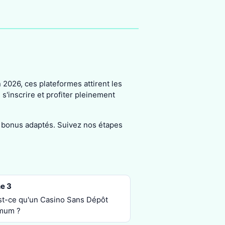
n 2026, ces plateformes attirent les
s'inscrire et profiter pleinement
es bonus adaptés. Suivez nos étapes
e 3
st-ce qu'un Casino Sans Dépôt
mum ?