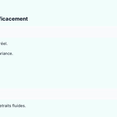
fficacement
réel.
riance.
traits fluides.