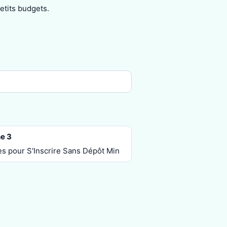
etits budgets.
e 3
es pour S'Inscrire Sans Dépôt Min