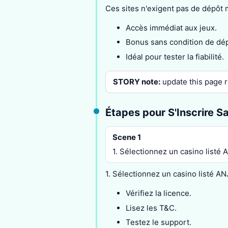
Ces sites n'exigent pas de dépôt m
Accès immédiat aux jeux.
Bonus sans condition de dép
Idéal pour tester la fiabilité.
STORY note:
update this page re
Étapes pour S'Inscrire S
Scene 1
1. Sélectionnez un casino listé 
1. Sélectionnez un casino listé AN
Vérifiez la licence.
Lisez les T&C.
Testez le support.