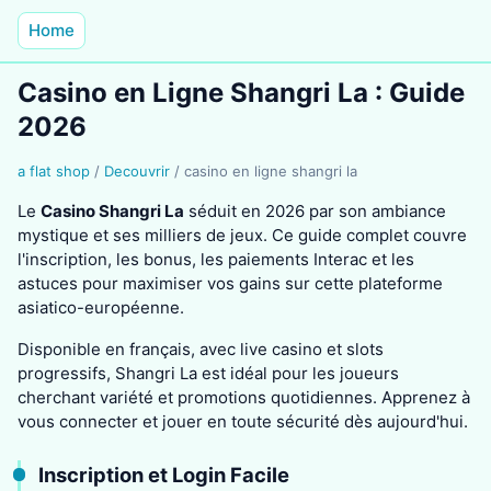
Home
Casino en Ligne Shangri La : Guide
2026
a flat shop
/
Decouvrir
/
casino en ligne shangri la
Le
Casino Shangri La
séduit en 2026 par son ambiance
mystique et ses milliers de jeux. Ce guide complet couvre
l'inscription, les bonus, les paiements Interac et les
astuces pour maximiser vos gains sur cette plateforme
asiatico-européenne.
Disponible en français, avec live casino et slots
progressifs, Shangri La est idéal pour les joueurs
cherchant variété et promotions quotidiennes. Apprenez à
vous connecter et jouer en toute sécurité dès aujourd'hui.
Inscription et Login Facile