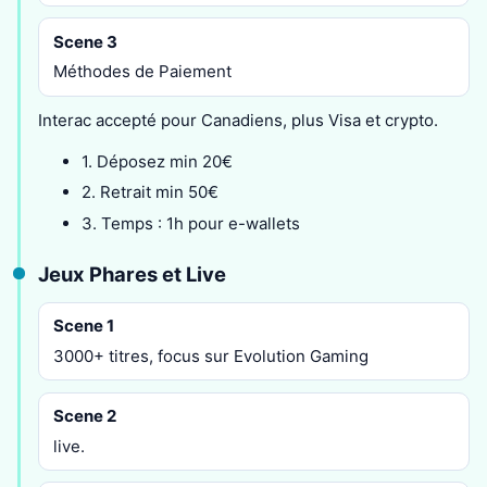
Scene 3
Méthodes de Paiement
Interac accepté pour Canadiens, plus Visa et crypto.
1. Déposez min 20€
2. Retrait min 50€
3. Temps : 1h pour e-wallets
Jeux Phares et Live
Scene 1
3000+ titres, focus sur Evolution Gaming
Scene 2
live.