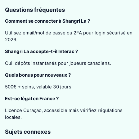
Questions fréquentes
Comment se connecter à Shangri La ?
Utilisez email/mot de passe ou 2FA pour login sécurisé en
2026.
Shangri La accepte-t-il Interac ?
Oui, dépôts instantanés pour joueurs canadiens.
Quels bonus pour nouveaux ?
500€ + spins, valable 30 jours.
Est-ce légal en France ?
Licence Curaçao, accessible mais vérifiez régulations
locales.
Sujets connexes