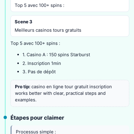
Top 5 avec 100+ spins :
Scene 3
Meilleurs casinos tours gratuits
Top 5 avec 100+ spins :
1. Casino A : 150 spins Starburst
2. Inscription 1min
3. Pas de dépôt
Pro tip:
casino en ligne tour gratuit inscription
works better with clear, practical steps and
examples.
Étapes pour claimer
Processus simple :