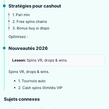
Stratégies pour cashout
1. Pari min
2. Free spins chains
3. Bonus buy si dispo
Optimisez :
Nouveautés 2026
Lesson:
Spins VR, drops & wins.
Spins VR, drops & wins.
1. Tournois auto
2. Cash spins illimités VIP
Sujets connexes