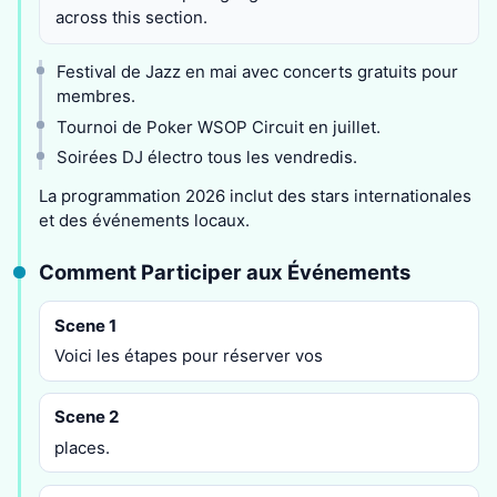
across this section.
Festival de Jazz en mai avec concerts gratuits pour
membres.
Tournoi de Poker WSOP Circuit en juillet.
Soirées DJ électro tous les vendredis.
La programmation 2026 inclut des stars internationales
et des événements locaux.
Comment Participer aux Événements
Scene 1
Voici les étapes pour réserver vos
Scene 2
places.