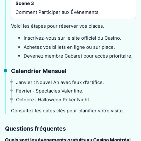
Scene 3
Comment Participer aux Événements
Voici les étapes pour réserver vos places.
Inscrivez-vous sur le site officiel du Casino.
Achetez vos billets en ligne ou sur place.
Devenez membre Cabaret pour accès prioritaire.
Calendrier Mensuel
Janvier : Nouvel An avec feux d'artifice.
Février : Spectacles Valentine.
Octobre : Halloween Poker Night.
Consultez les dates clés pour planifier votre visite.
Questions fréquentes
Quels sont les événements gratuits au Casino Montréal