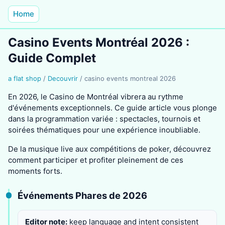
Home
Casino Events Montréal 2026 :
Guide Complet
a flat shop
/
Decouvrir
/
casino events montreal 2026
En 2026, le Casino de Montréal vibrera au rythme
d'événements exceptionnels. Ce guide article vous plonge
dans la programmation variée : spectacles, tournois et
soirées thématiques pour une expérience inoubliable.
De la musique live aux compétitions de poker, découvrez
comment participer et profiter pleinement de ces
moments forts.
Événements Phares de 2026
Editor note:
keep language and intent consistent