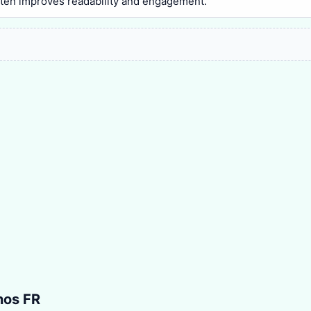
ften improves readability and engagement.
nos FR