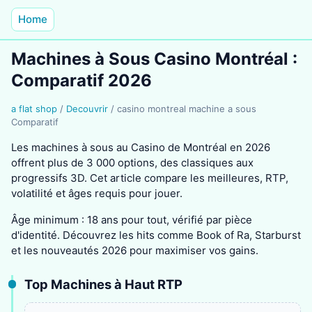
Home
Machines à Sous Casino Montréal :
Comparatif 2026
a flat shop
/
Decouvrir
/
casino montreal machine a sous
Comparatif
Les machines à sous au Casino de Montréal en 2026
offrent plus de 3 000 options, des classiques aux
progressifs 3D. Cet article compare les meilleures, RTP,
volatilité et âges requis pour jouer.
Âge minimum : 18 ans pour tout, vérifié par pièce
d'identité. Découvrez les hits comme Book of Ra, Starburst
et les nouveautés 2026 pour maximiser vos gains.
Top Machines à Haut RTP