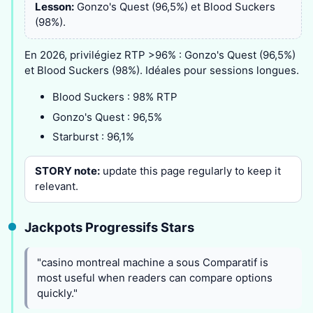
Lesson:
Gonzo's Quest (96,5%) et Blood Suckers
(98%).
En 2026, privilégiez RTP >96% : Gonzo's Quest (96,5%)
et Blood Suckers (98%). Idéales pour sessions longues.
Blood Suckers : 98% RTP
Gonzo's Quest : 96,5%
Starburst : 96,1%
STORY note:
update this page regularly to keep it
relevant.
Jackpots Progressifs Stars
"casino montreal machine a sous Comparatif is
most useful when readers can compare options
quickly."