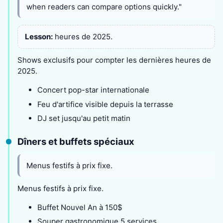
when readers can compare options quickly."
Lesson:
heures de 2025.
Shows exclusifs pour compter les dernières heures de
2025.
Concert pop-star internationale
Feu d'artifice visible depuis la terrasse
DJ set jusqu'au petit matin
Dîners et buffets spéciaux
Menus festifs à prix fixe.
Menus festifs à prix fixe.
Buffet Nouvel An à 150$
Souper gastronomique 5 services