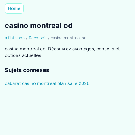
Home
casino montreal od
a flat shop
/
Decouvrir
/
casino montreal od
casino montreal od. Découvrez avantages, conseils et
options actuelles.
Sujets connexes
cabaret casino montreal plan salle 2026