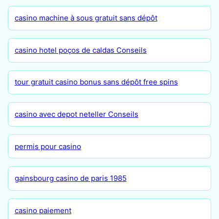
casino machine à sous gratuit sans dépôt
casino hotel poços de caldas Conseils
tour gratuit casino bonus sans dépôt free spins
casino avec depot neteller Conseils
permis pour casino
gainsbourg casino de paris 1985
casino paiement