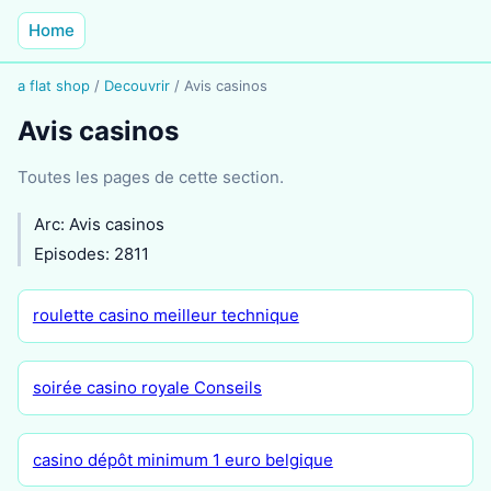
Home
a flat shop
/
Decouvrir
/
Avis casinos
Avis casinos
Toutes les pages de cette section.
Arc: Avis casinos
Episodes: 2811
roulette casino meilleur technique
soirée casino royale Conseils
casino dépôt minimum 1 euro belgique