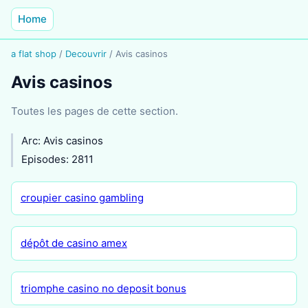
Home
a flat shop
/
Decouvrir
/
Avis casinos
Avis casinos
Toutes les pages de cette section.
Arc: Avis casinos
Episodes: 2811
croupier casino gambling
dépôt de casino amex
triomphe casino no deposit bonus