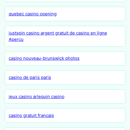
quebec casino opening
justspin casino argent gratuit de casino en ligne
Aperçu
casino nouveau-brunswick photos
casino de paris paris
jeux casino arlequin casino
casino gratuit francais