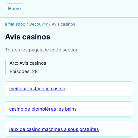
Home
a flat shop
/
Decouvrir
/
Avis casinos
Avis casinos
Toutes les pages de cette section.
Arc: Avis casinos
Episodes: 2811
meilleur instadebit casino
casino de plombières les bains
jeux de casino machines a sous gratuites