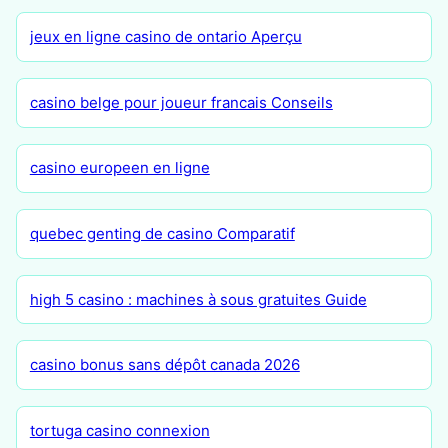
jeux en ligne casino de ontario Aperçu
casino belge pour joueur francais Conseils
casino europeen en ligne
quebec genting de casino Comparatif
high 5 casino : machines à sous gratuites Guide
casino bonus sans dépôt canada 2026
tortuga casino connexion