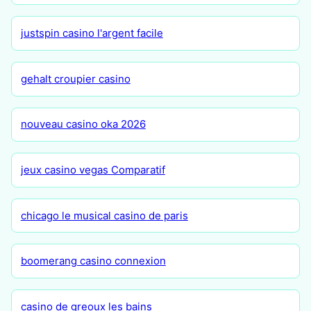
justspin casino l'argent facile
gehalt croupier casino
nouveau casino oka 2026
jeux casino vegas Comparatif
chicago le musical casino de paris
boomerang casino connexion
casino de greoux les bains