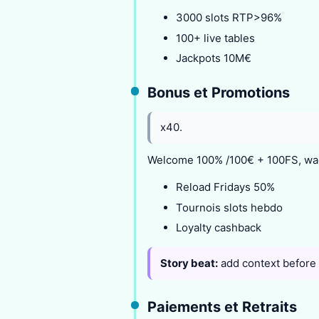
3000 slots RTP>96%
100+ live tables
Jackpots 10M€
Bonus et Promotions
x40.
Welcome 100% /100€ + 100FS, wa
Reload Fridays 50%
Tournois slots hebdo
Loyalty cashback
Story beat:
add context before
Paiements et Retraits