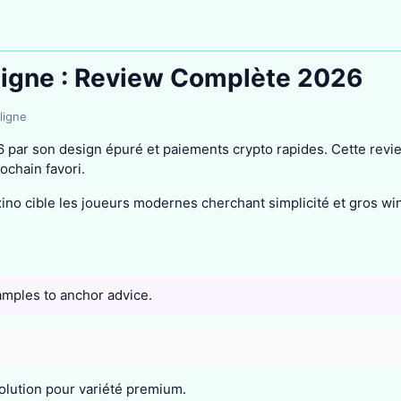
Ligne : Review Complète 2026
ligne
6 par son design épuré et paiements crypto rapides. Cette revi
rochain favori.
ino cible les joueurs modernes cherchant simplicité et gros wi
amples to anchor advice.
olution pour variété premium.