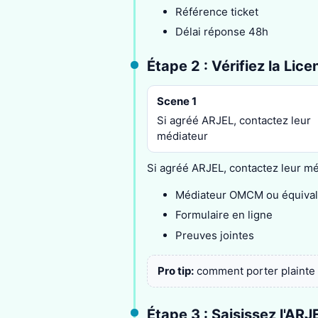
Référence ticket
Délai réponse 48h
Étape 2 : Vérifiez la Lic
Scene 1
Si agréé ARJEL, contactez leur
médiateur
Si agréé ARJEL, contactez leur méd
Médiateur OMCM ou équival
Formulaire en ligne
Preuves jointes
Pro tip:
comment porter plainte c
Étape 3 : Saisissez l'ARJ