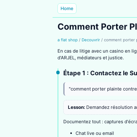
Home
Comment Porter Pl
a flat shop
/
Decouvrir
/
comment porter p
En cas de litige avec un casino en l
d'ARJEL, médiateurs et justice.
Étape 1 : Contactez le S
"comment porter plainte contre
Lesson:
Demandez résolution am
Documentez tout : captures d'écra
Chat live ou email