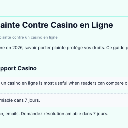
ainte Contre Casino en Ligne
lainte contre un casino en ligne
igne en 2026, savoir porter plainte protège vos droits. Ce guide
upport Casino
 un casino en ligne is most useful when readers can compare op
iable dans 7 jours.
n, emails. Demandez résolution amiable dans 7 jours.