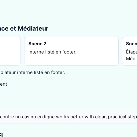
ence et Médiateur
Scene 2
Scen
interne listé en footer.
Étape
Médi
iateur interne listé en footer.
ent
ontre un casino en ligne works better with clear, practical ste
EL