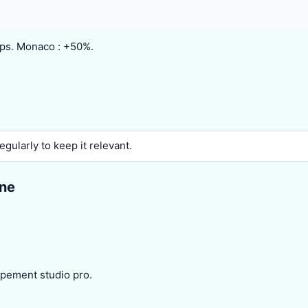
ips. Monaco : +50%.
gularly to keep it relevant.
ine
pement studio pro.