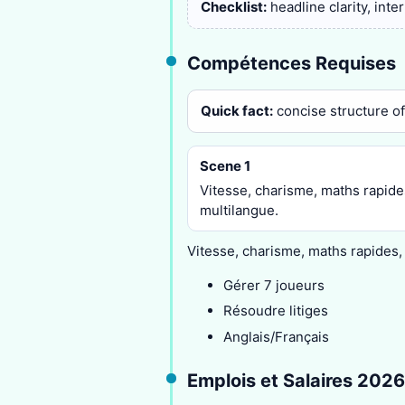
Checklist:
headline clarity, inte
Compétences Requises
Quick fact:
concise structure o
Scene 1
Vitesse, charisme, maths rapide
multilangue.
Vitesse, charisme, maths rapides,
Gérer 7 joueurs
Résoudre litiges
Anglais/Français
Emplois et Salaires 2026