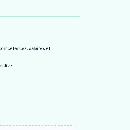
 compétences, salaires et
rative.