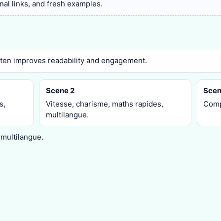
rnal links, and fresh examples.
ften improves readability and engagement.
Scene 2
Scen
s,
Vitesse, charisme, maths rapides,
Comp
multilangue.
 multilangue.