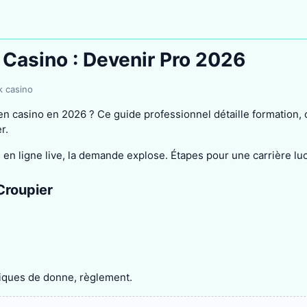
 Casino : Devenir Pro 2026
k casino
en casino en 2026 ? Ce guide professionnel détaille formation,
r.
 en ligne live, la demande explose. Étapes pour une carrière luc
Croupier
niques de donne, règlement.