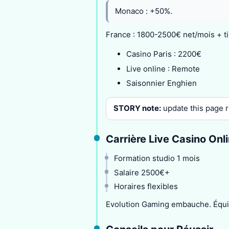
Monaco : +50%.
France : 1800-2500€ net/mois + t
Casino Paris : 2200€
Live online : Remote
Saisonnier Enghien
STORY note:
update this page re
Carrière Live Casino Onl
Formation studio 1 mois
Salaire 2500€+
Horaires flexibles
Evolution Gaming embauche. Équi