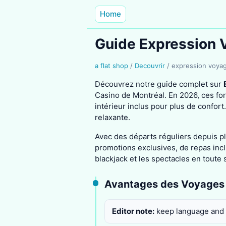
Home
Guide Expression 
a flat shop
/
Decouvrir
/
expression voyag
Découvrez notre guide complet sur
Casino de Montréal. En 2026, ces for
intérieur inclus pour plus de confor
relaxante.
Avec des départs réguliers depuis plu
promotions exclusives, de repas inclu
blackjack et les spectacles en toute 
Avantages des Voyages 
Editor note:
keep language and i