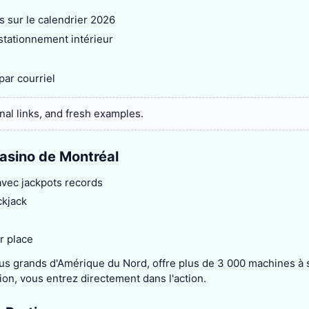
es sur le calendrier 2026
 stationnement intérieur
par courriel
rnal links, and fresh examples.
asino de Montréal
vec jackpots records
ckjack
r place
lus grands d'Amérique du Nord, offre plus de 3 000 machines à s
ion, vous entrez directement dans l'action.