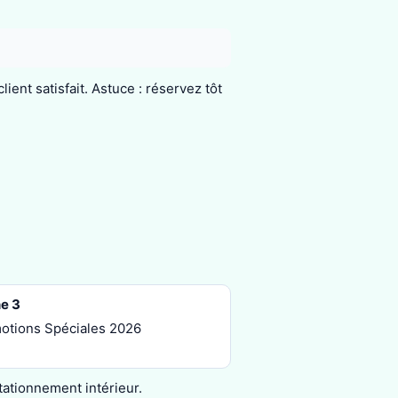
lient satisfait. Astuce : réservez tôt
e 3
otions Spéciales 2026
tationnement intérieur.