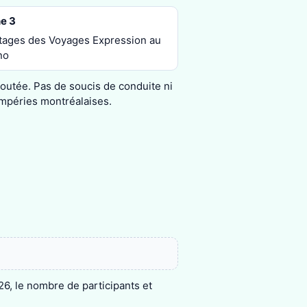
e 3
tages des Voyages Expression au
no
joutée. Pas de soucis de conduite ni
empéries montréalaises.
26, le nombre de participants et