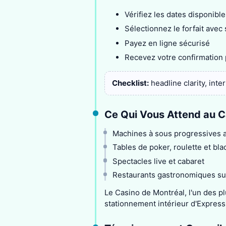
Vérifiez les dates disponibl
Sélectionnez le forfait avec
Payez en ligne sécurisé
Recevez votre confirmation 
Checklist:
headline clarity, inte
Ce Qui Vous Attend au C
Machines à sous progressives a
Tables de poker, roulette et bla
Spectacles live et cabaret
Restaurants gastronomiques su
Le Casino de Montréal, l'un des p
stationnement intérieur d'Express