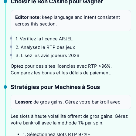
Choisir le Bon Casino pour Gagner
Editor note:
keep language and intent consistent
across this section.
1. Vérifiez la licence ARJEL
2. Analysez le RTP des jeux
3. Lisez les avis joueurs 2026
Optez pour des sites licenciés avec RTP >96%.
Comparez les bonus et les délais de paiement.
Stratégies pour Machines à Sous
Lesson:
de gros gains. Gérez votre bankroll avec
Les slots à haute volatilité offrent de gros gains. Gérez
votre bankroll avec la méthode 1% par spin.
1. Sélectionnez slots RTP 97%+