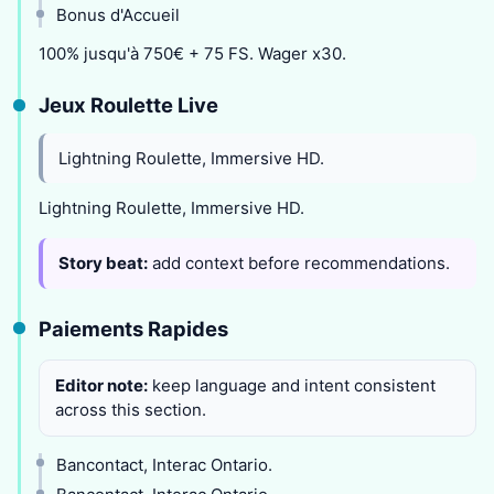
Bonus d'Accueil
100% jusqu'à 750€ + 75 FS. Wager x30.
Jeux Roulette Live
Lightning Roulette, Immersive HD.
Lightning Roulette, Immersive HD.
Story beat:
add context before recommendations.
Paiements Rapides
Editor note:
keep language and intent consistent
across this section.
Bancontact, Interac Ontario.