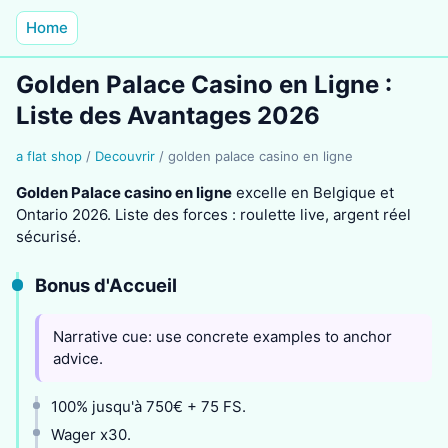
Home
Golden Palace Casino en Ligne :
Liste des Avantages 2026
a flat shop
/
Decouvrir
/
golden palace casino en ligne
Golden Palace casino en ligne
excelle en Belgique et
Ontario 2026. Liste des forces : roulette live, argent réel
sécurisé.
Bonus d'Accueil
Narrative cue: use concrete examples to anchor
advice.
100% jusqu'à 750€ + 75 FS.
Wager x30.