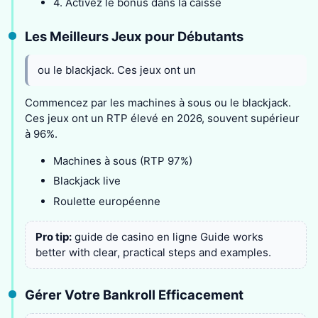
4. Activez le bonus dans la caisse
Les Meilleurs Jeux pour Débutants
ou le blackjack. Ces jeux ont un
Commencez par les machines à sous ou le blackjack.
Ces jeux ont un RTP élevé en 2026, souvent supérieur
à 96%.
Machines à sous (RTP 97%)
Blackjack live
Roulette européenne
Pro tip:
guide de casino en ligne Guide works
better with clear, practical steps and examples.
Gérer Votre Bankroll Efficacement