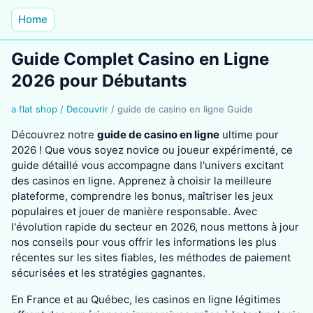
Home
Guide Complet Casino en Ligne
2026 pour Débutants
a flat shop
/
Decouvrir
/
guide de casino en ligne Guide
Découvrez notre
guide de casino en ligne
ultime pour
2026 ! Que vous soyez novice ou joueur expérimenté, ce
guide détaillé vous accompagne dans l'univers excitant
des casinos en ligne. Apprenez à choisir la meilleure
plateforme, comprendre les bonus, maîtriser les jeux
populaires et jouer de manière responsable. Avec
l'évolution rapide du secteur en 2026, nous mettons à jour
nos conseils pour vous offrir les informations les plus
récentes sur les sites fiables, les méthodes de paiement
sécurisées et les stratégies gagnantes.
En France et au Québec, les casinos en ligne légitimes