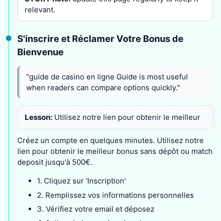
relevant.
S'inscrire et Réclamer Votre Bonus de
Bienvenue
"guide de casino en ligne Guide is most useful
when readers can compare options quickly."
Lesson:
Utilisez notre lien pour obtenir le meilleur
Créez un compte en quelques minutes. Utilisez notre
lien pour obtenir le meilleur bonus sans dépôt ou match
deposit jusqu'à 500€.
1. Cliquez sur 'Inscription'
2. Remplissez vos informations personnelles
3. Vérifiez votre email et déposez