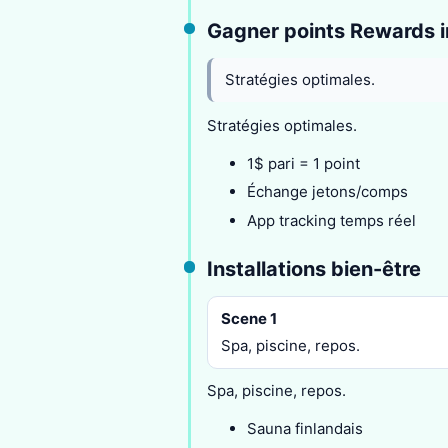
Gagner points Rewards i
Stratégies optimales.
Stratégies optimales.
1$ pari = 1 point
Échange jetons/comps
App tracking temps réel
Installations bien-être
Scene 1
Spa, piscine, repos.
Spa, piscine, repos.
Sauna finlandais