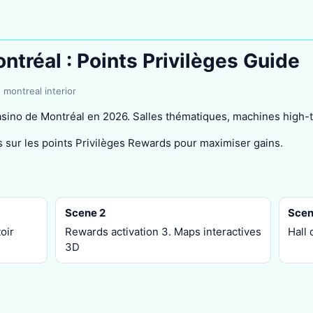
ntréal : Points Privilèges Guide
e montreal interior
asino de Montréal en 2026. Salles thématiques, machines high-
 sur les points Privilèges Rewards pour maximiser gains.
Scene 2
Scen
oir
Rewards activation 3. Maps interactives
Hall 
3D