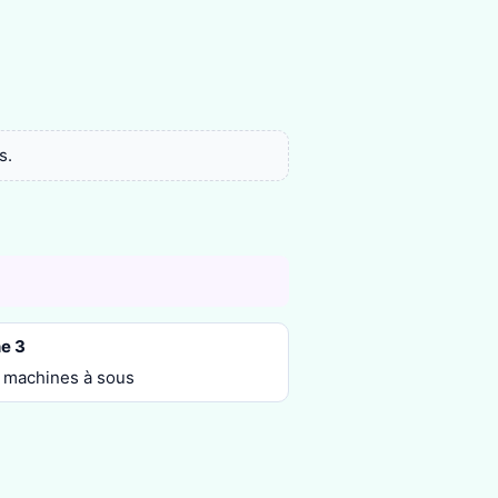
s.
e 3
e machines à sous