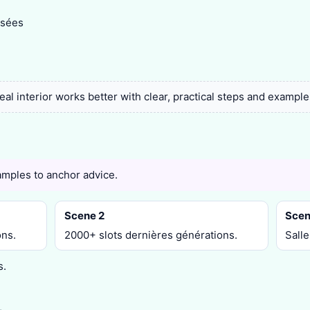
isées
al interior works better with clear, practical steps and example
amples to anchor advice.
Scene 2
Scen
ons.
2000+ slots dernières générations.
Sall
s.