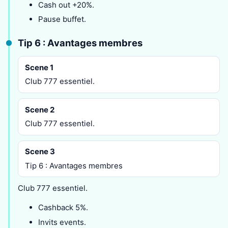
Cash out +20%.
Pause buffet.
Tip 6 : Avantages membres
Scene 1
Club 777 essentiel.
Scene 2
Club 777 essentiel.
Scene 3
Tip 6 : Avantages membres
Club 777 essentiel.
Cashback 5%.
Invits events.