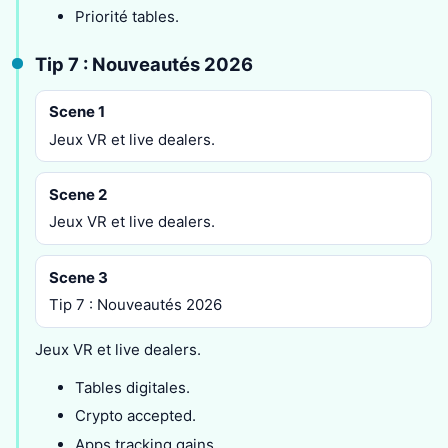
Priorité tables.
Tip 7 : Nouveautés 2026
Scene 1
Jeux VR et live dealers.
Scene 2
Jeux VR et live dealers.
Scene 3
Tip 7 : Nouveautés 2026
Jeux VR et live dealers.
Tables digitales.
Crypto accepted.
Apps tracking gains.