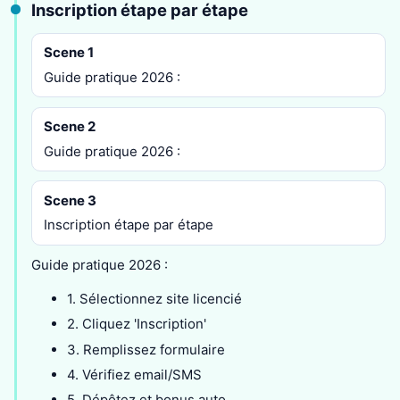
Inscription étape par étape
Scene 1
Guide pratique 2026 :
Scene 2
Guide pratique 2026 :
Scene 3
Inscription étape par étape
Guide pratique 2026 :
1. Sélectionnez site licencié
2. Cliquez 'Inscription'
3. Remplissez formulaire
4. Vérifiez email/SMS
5. Dépôtez et bonus auto