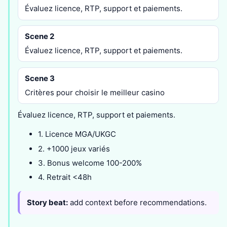
Évaluez licence, RTP, support et paiements.
Scene 2
Évaluez licence, RTP, support et paiements.
Scene 3
Critères pour choisir le meilleur casino
Évaluez licence, RTP, support et paiements.
1. Licence MGA/UKGC
2. +1000 jeux variés
3. Bonus welcome 100-200%
4. Retrait <48h
Story beat:
add context before recommendations.