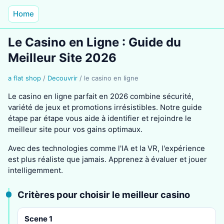
Home
Le Casino en Ligne : Guide du
Meilleur Site 2026
a flat shop
/
Decouvrir
/
le casino en ligne
Le casino en ligne parfait en 2026 combine sécurité,
variété de jeux et promotions irrésistibles. Notre guide
étape par étape vous aide à identifier et rejoindre le
meilleur site pour vos gains optimaux.
Avec des technologies comme l'IA et la VR, l'expérience
est plus réaliste que jamais. Apprenez à évaluer et jouer
intelligemment.
Critères pour choisir le meilleur casino
Scene 1