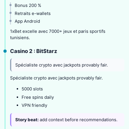
Bonus 200 %
Retraits e-wallets
App Android
1xBet excelle avec 7000+ jeux et paris sportifs
tunisiens.
Casino 2 : BitStarz
Spécialiste crypto avec jackpots provably fair.
Spécialiste crypto avec jackpots provably fair.
5000 slots
Free spins daily
VPN friendly
Story beat:
add context before recommendations.