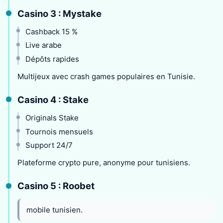
Casino 3 : Mystake
Cashback 15 %
Live arabe
Dépôts rapides
Multijeux avec crash games populaires en Tunisie.
Casino 4 : Stake
Originals Stake
Tournois mensuels
Support 24/7
Plateforme crypto pure, anonyme pour tunisiens.
Casino 5 : Roobet
mobile tunisien.