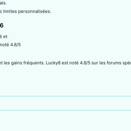
ais.
 limites personnalisées.
26
é et
 noté 4.8/5
 et les gains fréquents. Lucky8 est noté 4.8/5 sur les forums spéc