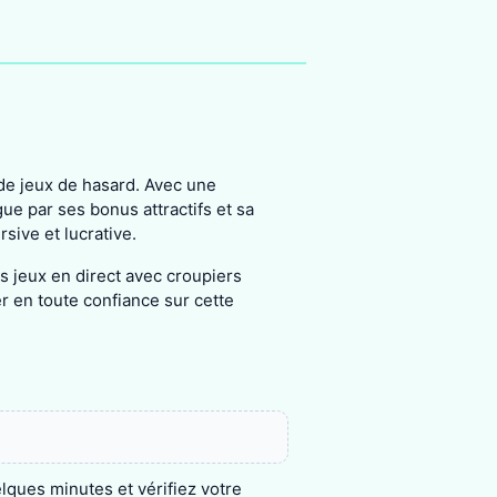
de jeux de hasard. Avec une
gue par ses bonus attractifs et sa
sive et lucrative.
 jeux en direct avec croupiers
r en toute confiance sur cette
ques minutes et vérifiez votre