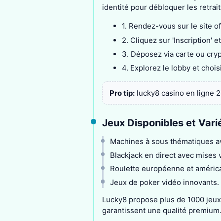
identité pour débloquer les retrait
1. Rendez-vous sur le site of
2. Cliquez sur 'Inscription' e
3. Déposez via carte ou cry
4. Explorez le lobby et chois
Pro tip:
lucky8 casino en ligne 2
Jeux Disponibles et Vari
Machines à sous thématiques av
Blackjack en direct avec mises 
Roulette européenne et américa
Jeux de poker vidéo innovants.
Lucky8 propose plus de 1000 jeux 
garantissent une qualité premium